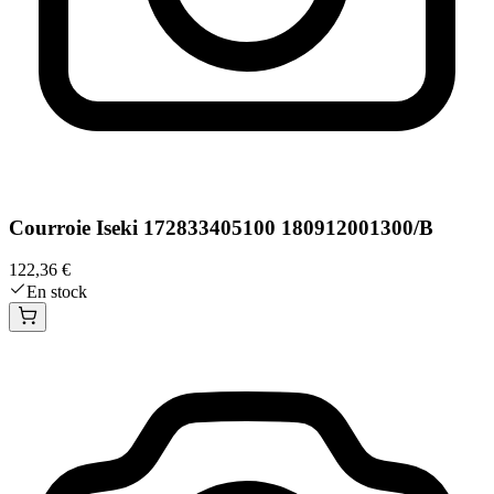
Courroie Iseki 172833405100 180912001300/B
122,36 €
En stock