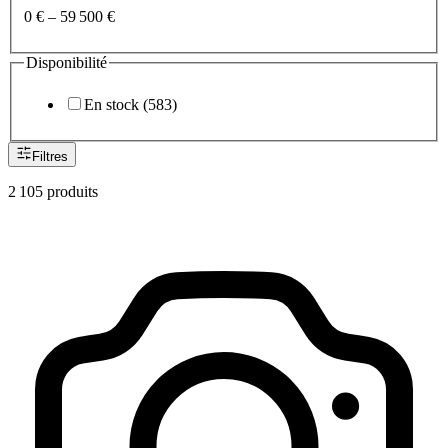
0 €
–
59 500 €
Disponibilité
En stock
(
583
)
Filtres
2 105
produit
s