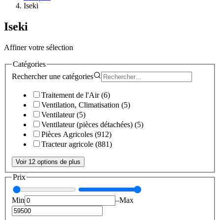
Iseki
Iseki
Affiner votre sélection
Catégories
Rechercher une
catégories
Traitement de l'Air
(
6
)
Ventilation, Climatisation
(
5
)
Ventilateur
(
5
)
Ventilateur (pièces détachées)
(
5
)
Pièces Agricoles
(
912
)
Tracteur agricole
(
881
)
Voir 12 options de plus
Prix
Min
–
Max