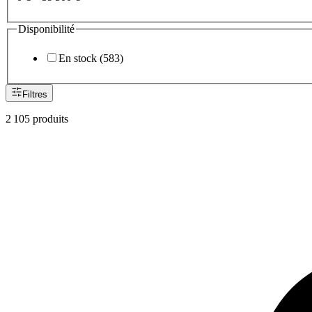
Disponibilité
En stock
(
583
)
Filtres
2 105
produit
s