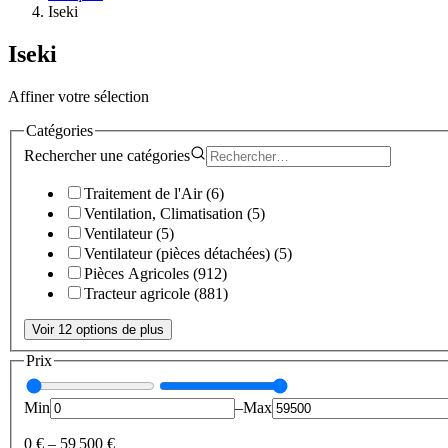
Iseki
Iseki
Affiner votre sélection
Catégories
Rechercher une
catégories
Traitement de l'Air
(
6
)
Ventilation, Climatisation
(
5
)
Ventilateur
(
5
)
Ventilateur (pièces détachées)
(
5
)
Pièces Agricoles
(
912
)
Tracteur agricole
(
881
)
Voir 12 options de plus
Prix
Min
–
Max
0 €
–
59 500 €