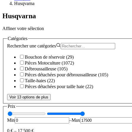
Husqvarna
Husqvarna
Affiner votre sélection
Catégories
Rechercher une
catégories
Bouchon de réservoir
(
29
)
Pièces Motoculture
(
1072
)
Débroussailleuse
(
105
)
Pièces détachées pour débroussailleuse
(
105
)
Taille-haies
(
22
)
Pièces détachées pour taille haie
(
22
)
Voir 13 options de plus
Prix
Min
–
Max
0 €
–
17 500 €