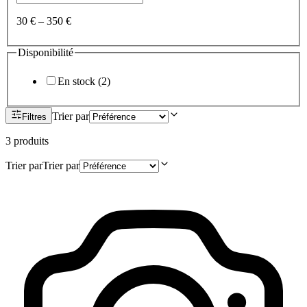
30 €
–
350 €
Disponibilité
En stock
(
2
)
Trier par
Filtres
3
produit
s
Trier par
Trier par