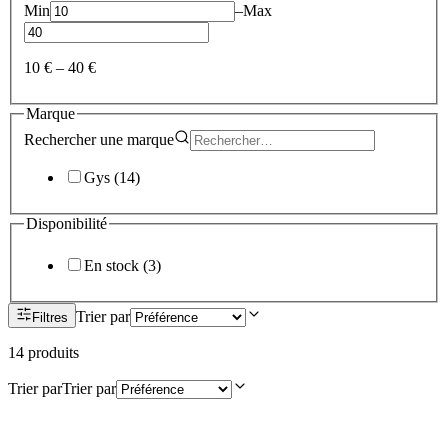
Min
–
Max
10 €
–
40 €
Marque
Rechercher une
marque
Gys
(
14
)
Disponibilité
En stock
(
3
)
Trier par
Filtres
14
produit
s
Trier par
Trier par