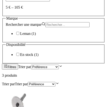
5 €
–
105 €
Marque
Rechercher une
marque
Leman
(
1
)
Disponibilité
En stock
(
1
)
Trier par
Filtres
3
produit
s
Trier par
Trier par