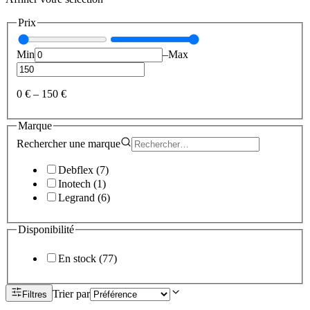
Prix
Min
–
Max
0 €
–
150 €
Marque
Rechercher une
marque
Debflex
(
7
)
Inotech
(
1
)
Legrand
(
6
)
Disponibilité
En stock
(
77
)
Trier par
Filtres