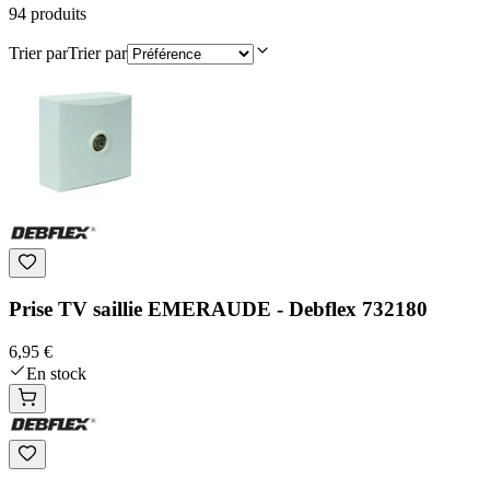
94
produit
s
Trier par
Trier par
Prise TV saillie EMERAUDE - Debflex 732180
6,95 €
En stock