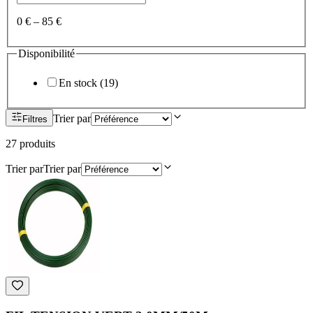
0 €
–
85 €
Disponibilité
En stock
(
19
)
Trier par
Filtres
27
produit
s
Trier par
Trier par