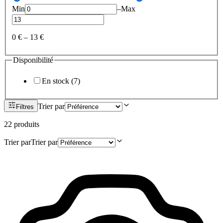
Min
–
Max
0 €
–
13 €
Disponibilité
En stock
(
7
)
Trier par
Filtres
22
produit
s
Trier par
Trier par