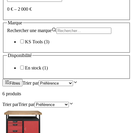
0 €
–
2 000 €
Marque
Rechercher une
marque
KS Tools
(
3
)
Disponibilité
En stock
(
1
)
Trier par
Filtres
6
produit
s
Trier par
Trier par