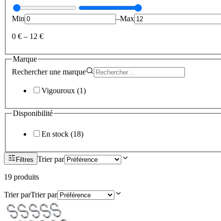
Min
–
Max
0 €
–
12 €
Marque
Rechercher une
marque
Vigouroux
(
1
)
Disponibilité
En stock
(
18
)
Trier par
Filtres
19
produit
s
Trier par
Trier par