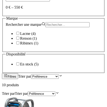
0 €
–
550 €
Marque
Rechercher une
marque
Lacme
(
4
)
Renson
(
1
)
Ribimex
(
1
)
Disponibilité
En stock
(
5
)
Trier par
Filtres
10
produit
s
Trier par
Trier par