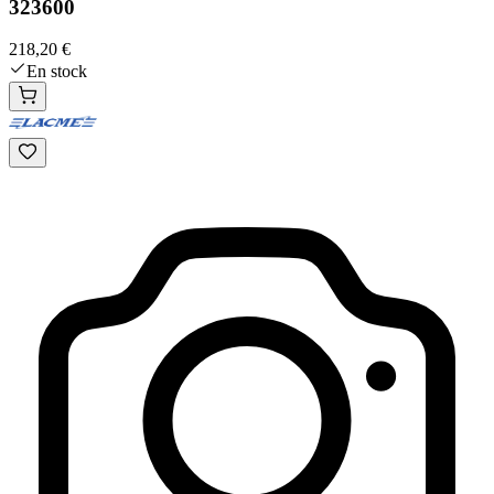
323600
218,20 €
En stock