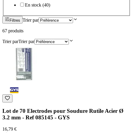
En stock
(
40
)
Trier par
Filtres
67
produit
s
Trier par
Trier par
Lot de 70 Electrodes pour Soudure Rutile Acier Ø
3.2 mm - Ref 085145 - GYS
16,79 €