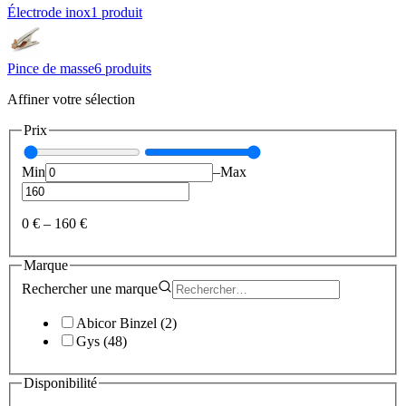
Électrode inox
1
produit
Pince de masse
6
produit
s
Affiner votre sélection
Prix
Min
–
Max
0 €
–
160 €
Marque
Rechercher une
marque
Abicor Binzel
(
2
)
Gys
(
48
)
Disponibilité