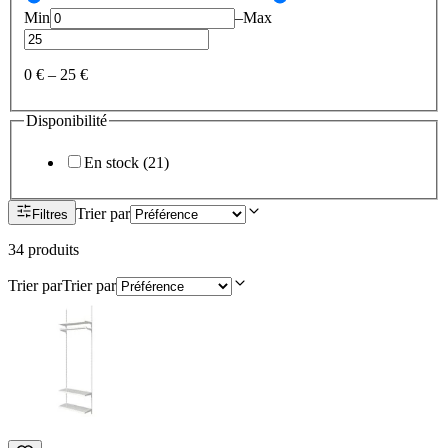
Min
–
Max
0 €
–
25 €
Disponibilité
En stock
(
21
)
Trier par
Filtres
34
produit
s
Trier par
Trier par