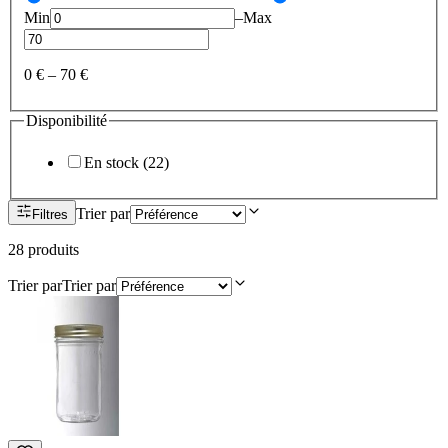
Min
–
Max
0 €
–
70 €
Disponibilité
En stock
(
22
)
Trier par
Filtres
28
produit
s
Trier par
Trier par