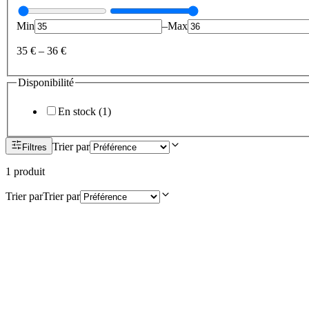
Min
–
Max
35 €
–
36 €
Disponibilité
En stock
(
1
)
Trier par
Filtres
1
produit
Trier par
Trier par