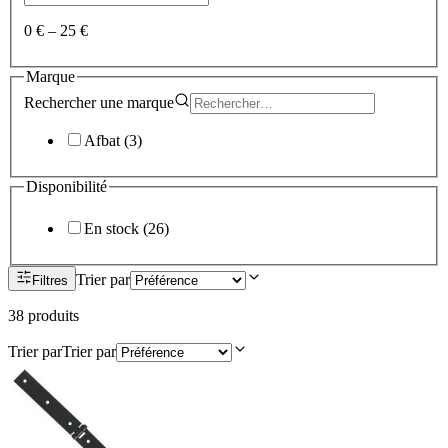
0 €
–
25 €
Marque
Rechercher une
marque
Afbat
(
3
)
Disponibilité
En stock
(
26
)
Trier par
Filtres
38
produit
s
Trier par
Trier par