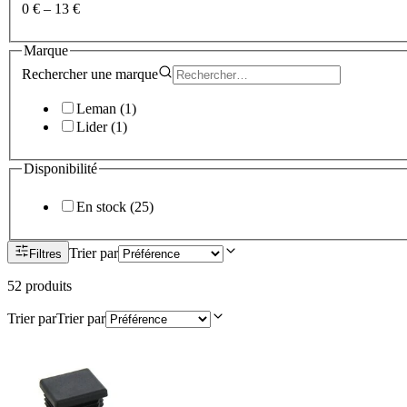
0 €
–
13 €
Marque
Rechercher une
marque
Leman
(
1
)
Lider
(
1
)
Disponibilité
En stock
(
25
)
Trier par
Filtres
52
produit
s
Trier par
Trier par