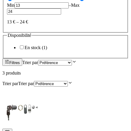
Min
–
Max
13 €
–
24 €
Disponibilité
En stock
(
1
)
Trier par
Filtres
3
produit
s
Trier par
Trier par