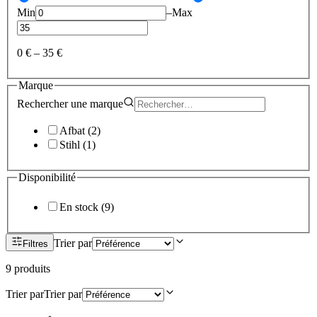
Min
–
Max
0 €
–
35 €
Marque
Rechercher une
marque
Afbat
(
2
)
Stihl
(
1
)
Disponibilité
En stock
(
9
)
Trier par
Filtres
9
produit
s
Trier par
Trier par