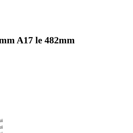
3x8mm A17 le 482mm
ui
ui