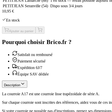
PETITJEAN Lamarche
(
88
)
1 en stock — retrait possible aujourd’h
PETITJEAN Seranville
(
54
)
Dispo sous 3/4 jours
10,95 €
En stock
Ajouter au panier
Pourquoi choisir Brico.fr ?
Satisfait ou remboursé
Paiement sécurisé
Expédition 6J/7
Équipe SAV dédiée
Description
La courroie A17 est une courroie lisse trapézoïdale de série A.
Sur chaque courroie sont inscrites des références, aidez vous de ces 
Si votre courroie ne possède pas d'inscriptions, prenez ses dimension