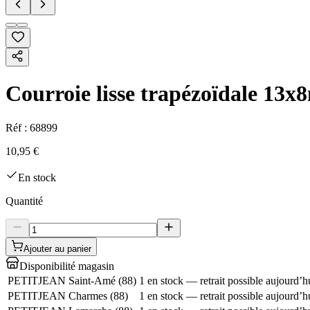
Courroie lisse trapézoïdale 1
Réf :
68899
10,95 €
En stock
Quantité
Ajouter au panier
Disponibilité magasin
PETITJEAN Saint-Amé
(
88
)
1 en stock — retrait possible aujourd’h
PETITJEAN Charmes
(
88
)
1 en stock — retrait possible aujourd’h