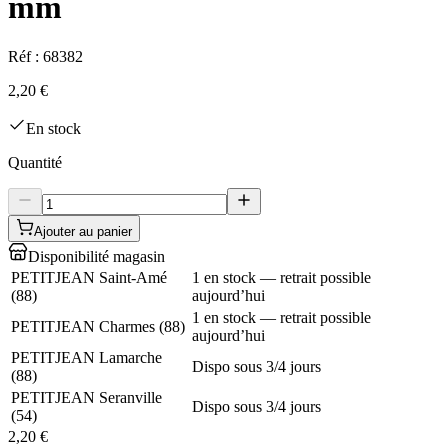
mm
Réf :
68382
2,20 €
En stock
Quantité
Ajouter au panier
Disponibilité magasin
PETITJEAN Saint-Amé
1 en stock — retrait possible
(
88
)
aujourd’hui
1 en stock — retrait possible
PETITJEAN Charmes
(
88
)
aujourd’hui
PETITJEAN Lamarche
Dispo sous 3/4 jours
(
88
)
PETITJEAN Seranville
Dispo sous 3/4 jours
(
54
)
2,20 €