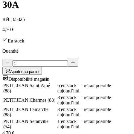
30A
Réf :
65325
4,70 €
En stock
Quantité
Ajouter au panier
Disponibilité magasin
PETITJEAN Saint-Amé
6 en stock — retrait possible
(
88
)
aujourd’hui
8 en stock — retrait possible
PETITJEAN Charmes
(
88
)
aujourd’hui
PETITJEAN Lamarche
3 en stock — retrait possible
(
88
)
aujourd’hui
PETITJEAN Seranville
1 en stock — retrait possible
(
54
)
aujourd’hui
4,70 €