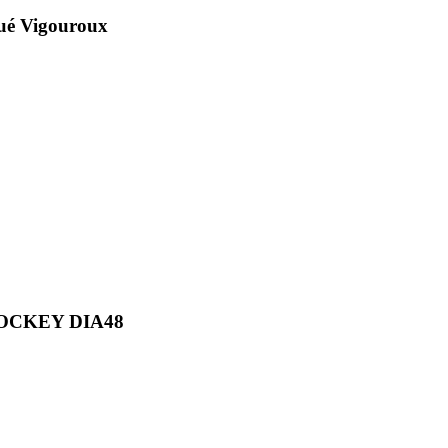
gué Vigouroux
OCKEY DIA48