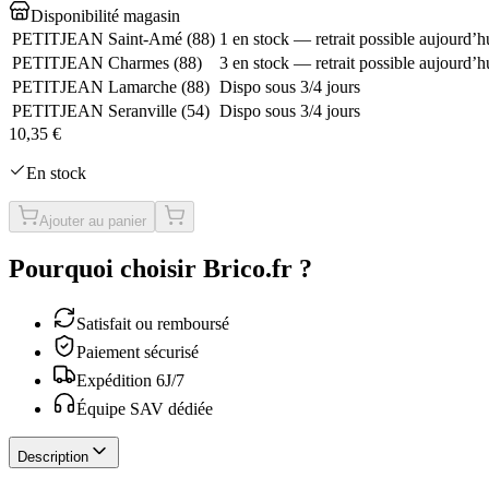
Disponibilité magasin
PETITJEAN Saint-Amé
(
88
)
1 en stock — retrait possible aujourd’h
PETITJEAN Charmes
(
88
)
3 en stock — retrait possible aujourd’h
PETITJEAN Lamarche
(
88
)
Dispo sous 3/4 jours
PETITJEAN Seranville
(
54
)
Dispo sous 3/4 jours
10,35 €
En stock
Ajouter au panier
Pourquoi choisir Brico.fr ?
Satisfait ou remboursé
Paiement sécurisé
Expédition 6J/7
Équipe SAV dédiée
Description