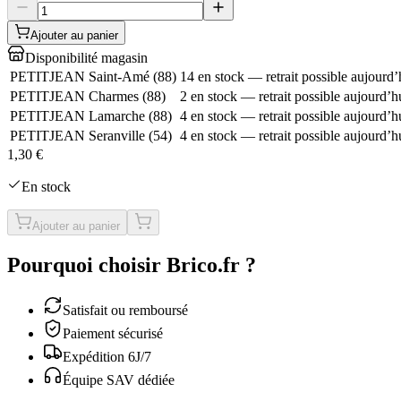
Ajouter au panier
Disponibilité magasin
PETITJEAN Saint-Amé
(
88
)
14 en stock — retrait possible aujourd’
PETITJEAN Charmes
(
88
)
2 en stock — retrait possible aujourd’h
PETITJEAN Lamarche
(
88
)
4 en stock — retrait possible aujourd’h
PETITJEAN Seranville
(
54
)
4 en stock — retrait possible aujourd’h
1,30 €
En stock
Ajouter au panier
Pourquoi choisir Brico.fr ?
Satisfait ou remboursé
Paiement sécurisé
Expédition 6J/7
Équipe SAV dédiée