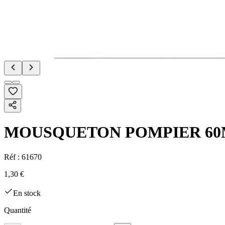
MOUSQUETON POMPIER 60
Réf :
61670
1,30 €
En stock
Quantité