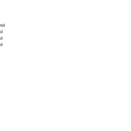
hui
ui
ui
ui