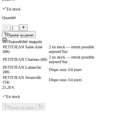
En stock
Quantité
Ajouter au panier
Disponibilité magasin
PETITJEAN Saint-Amé
2 en stock — retrait possible
(
88
)
aujourd’hui
2 en stock — retrait possible
PETITJEAN Charmes
(
88
)
aujourd’hui
PETITJEAN Lamarche
Dispo sous 3/4 jours
(
88
)
PETITJEAN Seranville
Dispo sous 3/4 jours
(
54
)
21,20 €
En stock
Ajouter au panier