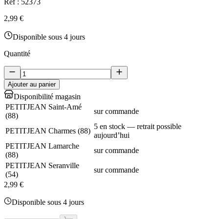
Réf :
52373
2,99 €
Disponible sous 4 jours
Quantité
Ajouter au panier
Disponibilité magasin
PETITJEAN Saint-Amé
sur commande
(
88
)
5 en stock — retrait possible
PETITJEAN Charmes
(
88
)
aujourd’hui
PETITJEAN Lamarche
sur commande
(
88
)
PETITJEAN Seranville
sur commande
(
54
)
2,99 €
Disponible sous 4 jours