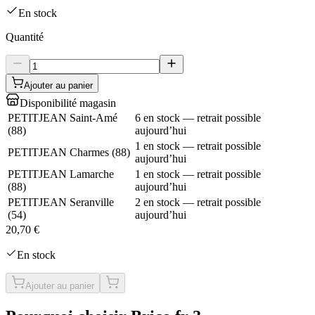
En stock
Quantité
Ajouter au panier
Disponibilité magasin
PETITJEAN Saint-Amé
6 en stock — retrait possible
(
88
)
aujourd’hui
1 en stock — retrait possible
PETITJEAN Charmes
(
88
)
aujourd’hui
PETITJEAN Lamarche
1 en stock — retrait possible
(
88
)
aujourd’hui
PETITJEAN Seranville
2 en stock — retrait possible
(
54
)
aujourd’hui
20,70 €
En stock
Ajouter au panier