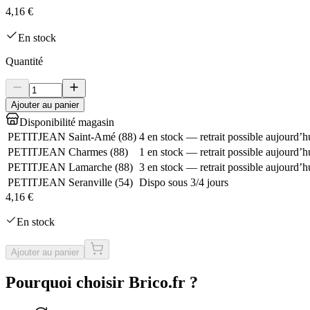
4,16 €
En stock
Quantité
Ajouter au panier
Disponibilité magasin
PETITJEAN Saint-Amé
(
88
)
4 en stock — retrait possible aujourd’h
PETITJEAN Charmes
(
88
)
1 en stock — retrait possible aujourd’h
PETITJEAN Lamarche
(
88
)
3 en stock — retrait possible aujourd’h
PETITJEAN Seranville
(
54
)
Dispo sous 3/4 jours
4,16 €
En stock
Ajouter au panier
Pourquoi choisir Brico.fr ?