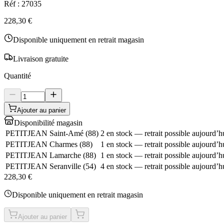
Réf :
27035
228,30 €
Disponible uniquement en retrait magasin
Livraison gratuite
Quantité
Ajouter au panier
Disponibilité magasin
PETITJEAN Saint-Amé
(
88
)
2 en stock — retrait possible aujourd’h
PETITJEAN Charmes
(
88
)
1 en stock — retrait possible aujourd’h
PETITJEAN Lamarche
(
88
)
1 en stock — retrait possible aujourd’h
PETITJEAN Seranville
(
54
)
4 en stock — retrait possible aujourd’h
228,30 €
Disponible uniquement en retrait magasin
Ajouter au panier