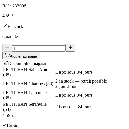
Réf :
232096
4,59 €
En stock
Quantité
Ajouter au panier
Disponibilité magasin
PETITJEAN Saint-Amé
Dispo sous 3/4 jours
(
88
)
2 en stock — retrait possible
PETITJEAN Charmes
(
88
)
aujourd’hui
PETITJEAN Lamarche
Dispo sous 3/4 jours
(
88
)
PETITJEAN Seranville
Dispo sous 3/4 jours
(
54
)
4,59 €
En stock