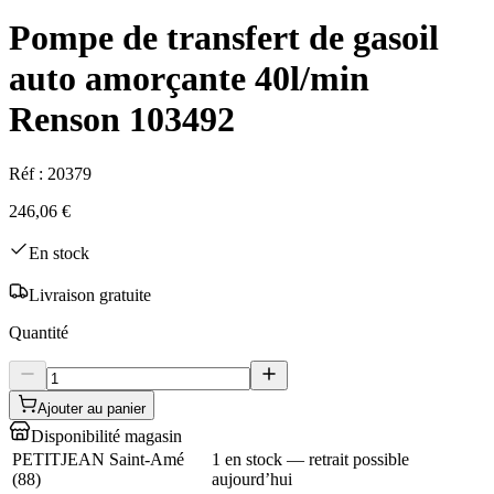
Pompe de transfert de gasoil
auto amorçante 40l/min
Renson 103492
Réf :
20379
246,06 €
En stock
Livraison gratuite
Quantité
Ajouter au panier
Disponibilité magasin
PETITJEAN Saint-Amé
1 en stock — retrait possible
(
88
)
aujourd’hui