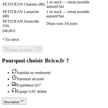
1 en stock — retrait possible
PETITJEAN Charmes
(
88
)
aujourd’hui
PETITJEAN Lamarche
1 en stock — retrait possible
(
88
)
aujourd’hui
PETITJEAN Seranville
Dispo sous 3/4 jours
(
54
)
246,06 €
En stock
Ajouter au panier
Pourquoi choisir Brico.fr ?
Satisfait ou remboursé
Paiement sécurisé
Expédition 6J/7
Équipe SAV dédiée
Description