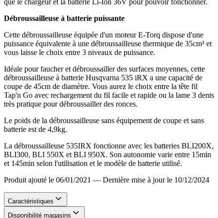
que le chargeur et la batterie Li-Ion 36V pour pouvoir fonctionner.
Débroussailleuse à batterie puissante
Cette débroussailleuse équipée d'un moteur E-Torq dispose d'une
puissance équivalente à une débroussailleuse thermique de 35cm³ et
vous laisse le choix entre 3 niveaux de puissance.
Idéale pour faucher et débroussailler des surfaces moyennes, cette
débroussailleuse à batterie Husqvarna 535 iRX a une capacité de
coupe de 45cm de diamètre. Vous aurez le choix entre la tête fil
Tap'n Go avec rechargement du fil facile et rapide ou la lame 3 dents
très pratique pour débroussailler des ronces.
Le poids de la débroussailleuse sans équipement de coupe et sans
batterie est de 4,9kg.
La débroussailleuse 535IRX fonctionne avec les batteries BLI200X,
BLI300, BLI 550X et BLI 950X. Son autonomie varie entre 15min
et 145min selon l'utilisation et le modèle de batterie utilisé.
Produit ajouté le 06/01/2021
—
Dernière mise à jour le 10/12/2024
Caractéristiques
Disponibilité magasins