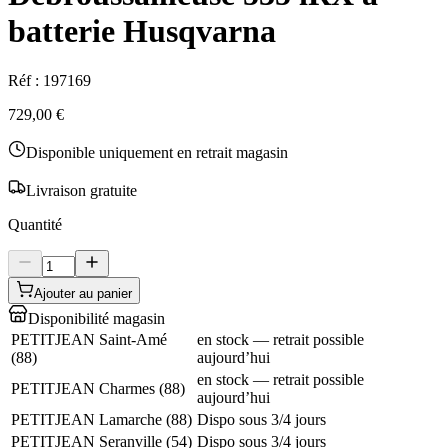
batterie Husqvarna
Réf :
197169
729,00 €
Disponible uniquement en retrait magasin
Livraison gratuite
Quantité
Ajouter au panier
Disponibilité magasin
PETITJEAN Saint-Amé
en stock — retrait possible
(
88
)
aujourd’hui
en stock — retrait possible
PETITJEAN Charmes
(
88
)
aujourd’hui
PETITJEAN Lamarche
(
88
)
Dispo sous 3/4 jours
PETITJEAN Seranville
(
54
)
Dispo sous 3/4 jours