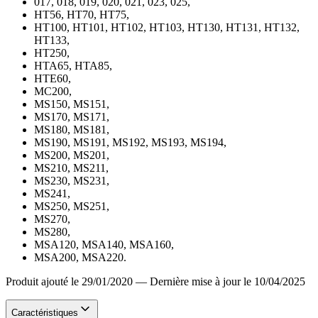
017, 018, 019, 020, 021, 023, 025,
HT56, HT70, HT75,
HT100, HT101, HT102, HT103, HT130, HT131, HT132,
HT133,
HT250,
HTA65, HTA85,
HTE60,
MC200,
MS150, MS151,
MS170, MS171,
MS180, MS181,
MS190, MS191, MS192, MS193, MS194,
MS200, MS201,
MS210, MS211,
MS230, MS231,
MS241,
MS250, MS251,
MS270,
MS280,
MSA120, MSA140, MSA160,
MSA200, MSA220.
Produit ajouté le 29/01/2020
—
Dernière mise à jour le 10/04/2025
Caractéristiques