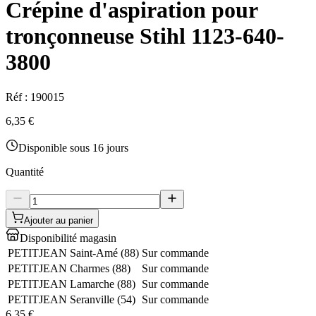
Crépine d'aspiration pour
tronçonneuse Stihl 1123-640-
3800
Réf :
190015
6,35 €
Disponible sous 16 jours
Quantité
Ajouter au panier
Disponibilité magasin
PETITJEAN Saint-Amé
(
88
)
Sur commande
PETITJEAN Charmes
(
88
)
Sur commande
PETITJEAN Lamarche
(
88
)
Sur commande
PETITJEAN Seranville
(
54
)
Sur commande
6,35 €