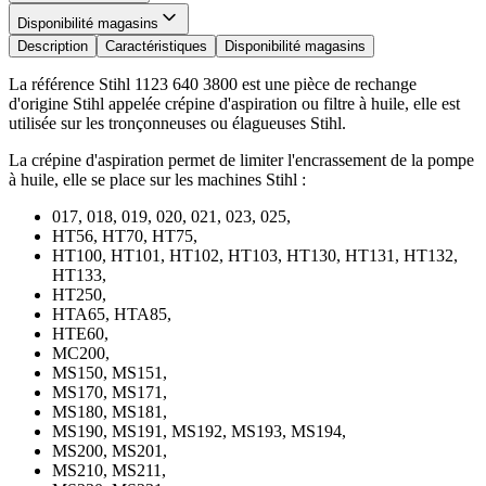
Disponibilité magasins
Description
Caractéristiques
Disponibilité magasins
La référence Stihl 1123 640 3800 est une pièce de rechange
d'origine Stihl appelée crépine d'aspiration ou filtre à huile, elle est
utilisée sur les tronçonneuses ou élagueuses Stihl.
La crépine d'aspiration permet de limiter l'encrassement de la pompe
à huile, elle se place sur les machines Stihl :
017, 018, 019, 020, 021, 023, 025,
HT56, HT70, HT75,
HT100, HT101, HT102, HT103, HT130, HT131, HT132,
HT133,
HT250,
HTA65, HTA85,
HTE60,
MC200,
MS150, MS151,
MS170, MS171,
MS180, MS181,
MS190, MS191, MS192, MS193, MS194,
MS200, MS201,
MS210, MS211,