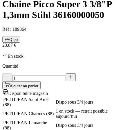
Chaine Picco Super 3 3/8"P
1,3mm Stihl 36160000050
Réf :
189864
FAQ (
5
)
23,87 €
En stock
Quantité
Ajouter au panier
Disponibilité magasin
PETITJEAN Saint-Amé
Dispo sous 3/4 jours
(
88
)
1 en stock — retrait possible
PETITJEAN Charmes
(
88
)
aujourd’hui
PETITJEAN Lamarche
Dispo sous 3/4 jours
(
88
)