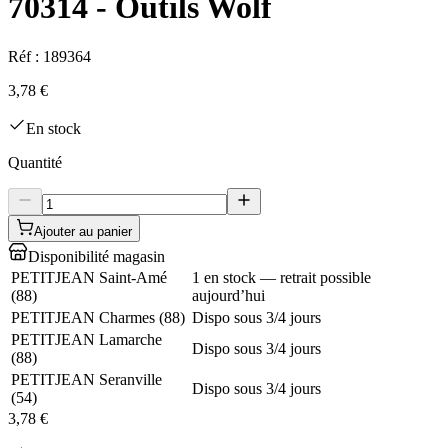
70314 - Outils Wolf
Réf :
189364
3,78 €
En stock
Quantité
Ajouter au panier
Disponibilité magasin
PETITJEAN Saint-Amé
1 en stock — retrait possible
(
88
)
aujourd’hui
PETITJEAN Charmes
(
88
)
Dispo sous 3/4 jours
PETITJEAN Lamarche
Dispo sous 3/4 jours
(
88
)
PETITJEAN Seranville
Dispo sous 3/4 jours
(
54
)
3,78 €