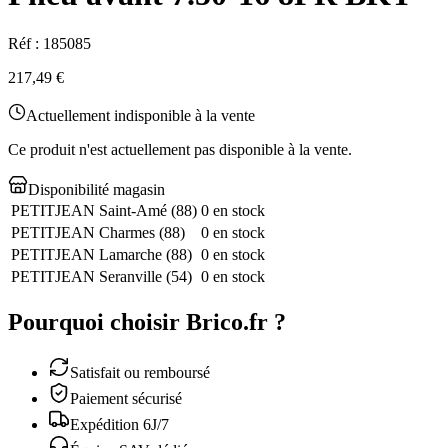
Réf :
185085
217,49 €
Actuellement indisponible à la vente
Ce produit n'est actuellement pas disponible à la vente.
Disponibilité magasin
PETITJEAN Saint-Amé
(
88
)
0 en stock
PETITJEAN Charmes
(
88
)
0 en stock
PETITJEAN Lamarche
(
88
)
0 en stock
PETITJEAN Seranville
(
54
)
0 en stock
Pourquoi choisir Brico.fr ?
Satisfait ou remboursé
Paiement sécurisé
Expédition 6J/7