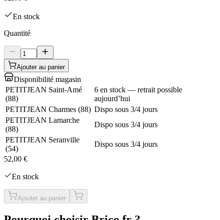
En stock
Quantité
Ajouter au panier
Disponibilité magasin
PETITJEAN Saint-Amé
6 en stock — retrait possible
(
88
)
aujourd’hui
PETITJEAN Charmes
(
88
)
Dispo sous 3/4 jours
PETITJEAN Lamarche
Dispo sous 3/4 jours
(
88
)
PETITJEAN Seranville
Dispo sous 3/4 jours
(
54
)
52,00 €
En stock
Ajouter au panier
Pourquoi choisir Brico.fr ?