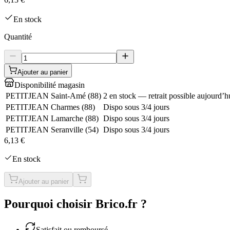
En stock
Quantité
Ajouter au panier
Disponibilité magasin
PETITJEAN Saint-Amé
(
88
)
2 en stock — retrait possible aujourd’h
PETITJEAN Charmes
(
88
)
Dispo sous 3/4 jours
PETITJEAN Lamarche
(
88
)
Dispo sous 3/4 jours
PETITJEAN Seranville
(
54
)
Dispo sous 3/4 jours
6,13 €
En stock
Ajouter au panier
Pourquoi choisir Brico.fr ?
Satisfait ou remboursé