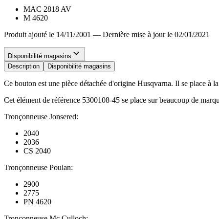
MAC 2818 AV
M 4620
Produit ajouté le 14/11/2001
—
Dernière mise à jour le 02/01/2021
Disponibilité magasins
Description
Disponibilité magasins
Ce bouton est une pièce détachée d'origine Husqvarna. Il se place à la 
Cet élément de référence 5300108-45 se place sur beaucoup de marqu
Tronçonneuse Jonsered:
2040
2036
CS 2040
Tronçonneuse Poulan:
2900
2775
PN 4620
Tronçonneuse Mc Culloch: