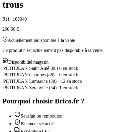
trous
Réf :
165340
260,60 €
Actuellement indisponible à la vente
Ce produit n'est actuellement pas disponible à la vente.
Disponibilité magasin
PETITJEAN Saint-Amé
(
88
)
0 en stock
PETITJEAN Charmes
(
88
)
0 en stock
PETITJEAN Lamarche
(
88
)
-12 en stock
PETITJEAN Seranville
(
54
)
1 en stock
Pourquoi choisir Brico.fr ?
Satisfait ou remboursé
Paiement sécurisé
Expédition 6J/7