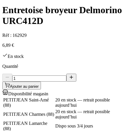
Entretoise broyeur Delmorino
URC412D
Réf :
162929
6,89 €
En stock
Quantité
Ajouter au panier
Disponibilité magasin
PETITJEAN Saint-Amé
20 en stock — retrait possible
(
88
)
aujourd’hui
20 en stock — retrait possible
PETITJEAN Charmes
(
88
)
aujourd’hui
PETITJEAN Lamarche
Dispo sous 3/4 jours
(
88
)