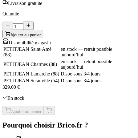
Livraison gratuite
Quantité
Ajouter au panier
Disponibilité magasin
PETITJEAN Saint-Amé
en stock — retrait possible
(
88
)
aujourd’hui
en stock — retrait possible
PETITJEAN Charmes
(
88
)
aujourd’hui
PETITJEAN Lamarche
(
88
)
Dispo sous 3/4 jours
PETITJEAN Seranville
(
54
)
Dispo sous 3/4 jours
329,00 €
En stock
Ajouter au panier
Pourquoi choisir Brico.fr ?