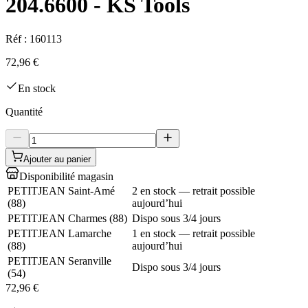
204.6600 - KS Tools
Réf :
160113
72,96 €
En stock
Quantité
Ajouter au panier
Disponibilité magasin
PETITJEAN Saint-Amé
2 en stock — retrait possible
(
88
)
aujourd’hui
PETITJEAN Charmes
(
88
)
Dispo sous 3/4 jours
PETITJEAN Lamarche
1 en stock — retrait possible
(
88
)
aujourd’hui
PETITJEAN Seranville
Dispo sous 3/4 jours
(
54
)
72,96 €