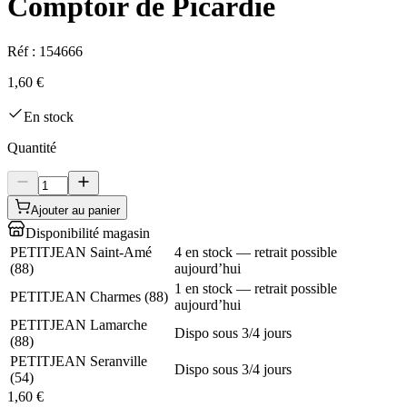
Comptoir de Picardie
Réf :
154666
1,60 €
En stock
Quantité
Ajouter au panier
Disponibilité magasin
PETITJEAN Saint-Amé
4 en stock — retrait possible
(
88
)
aujourd’hui
1 en stock — retrait possible
PETITJEAN Charmes
(
88
)
aujourd’hui
PETITJEAN Lamarche
Dispo sous 3/4 jours
(
88
)
PETITJEAN Seranville
Dispo sous 3/4 jours
(
54
)
1,60 €