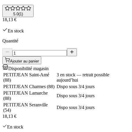
5.0
(
1
)
18,13 €
En stock
Quantité
Ajouter au panier
Disponibilité magasin
PETITJEAN Saint-Amé
3 en stock — retrait possible
(
88
)
aujourd’hui
PETITJEAN Charmes
(
88
)
Dispo sous 3/4 jours
PETITJEAN Lamarche
Dispo sous 3/4 jours
(
88
)
PETITJEAN Seranville
Dispo sous 3/4 jours
(
54
)
18,13 €
En stock