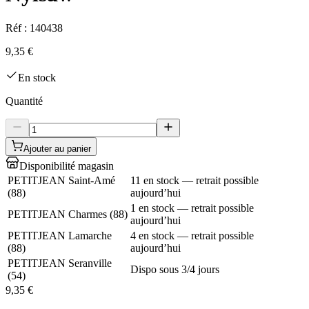
Réf :
140438
9,35 €
En stock
Quantité
Ajouter au panier
Disponibilité magasin
PETITJEAN Saint-Amé
11 en stock — retrait possible
(
88
)
aujourd’hui
1 en stock — retrait possible
PETITJEAN Charmes
(
88
)
aujourd’hui
PETITJEAN Lamarche
4 en stock — retrait possible
(
88
)
aujourd’hui
PETITJEAN Seranville
Dispo sous 3/4 jours
(
54
)
9,35 €