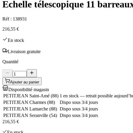
Echelle télescopique 11 barre
Réf :
138931
216,55 €
En stock
Livraison gratuite
Quantité
Ajouter au panier
Disponibilité magasin
PETITJEAN Saint-Amé
(
88
)
1 en stock — retrait possible aujourd’h
PETITJEAN Charmes
(
88
)
Dispo sous 3/4 jours
PETITJEAN Lamarche
(
88
)
Dispo sous 3/4 jours
PETITJEAN Seranville
(
54
)
Dispo sous 3/4 jours
216,55 €
En stock