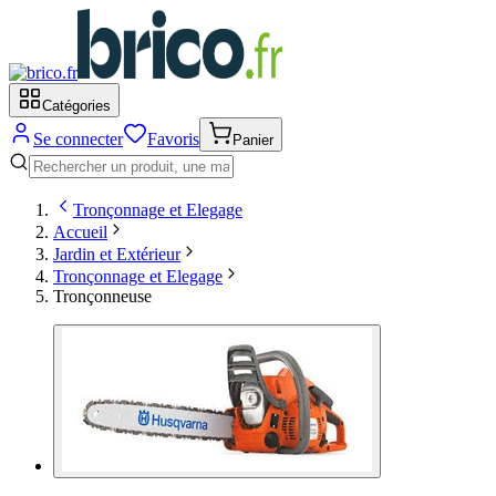
Catégories
Se connecter
Favoris
Panier
Tronçonnage et Elegage
Accueil
Jardin et Extérieur
Tronçonnage et Elegage
Tronçonneuse