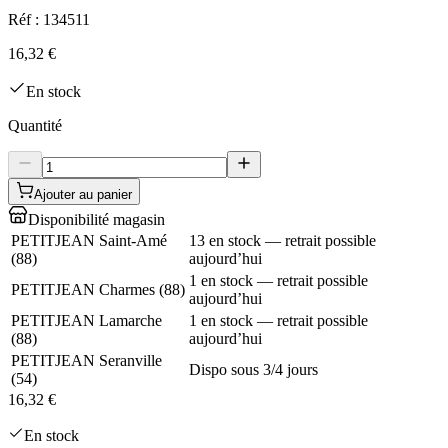
Réf :
134511
16,32 €
En stock
Quantité
Ajouter au panier
Disponibilité magasin
PETITJEAN Saint-Amé
13 en stock — retrait possible
(
88
)
aujourd’hui
1 en stock — retrait possible
PETITJEAN Charmes
(
88
)
aujourd’hui
PETITJEAN Lamarche
1 en stock — retrait possible
(
88
)
aujourd’hui
PETITJEAN Seranville
Dispo sous 3/4 jours
(
54
)
16,32 €
En stock