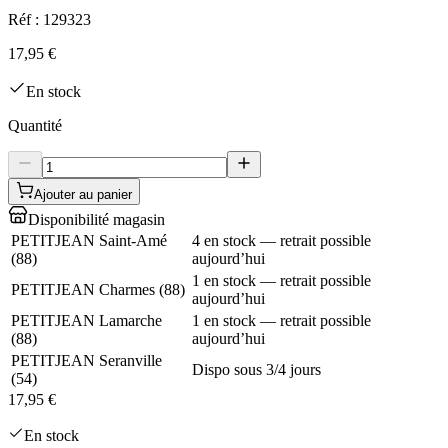
Réf :
129323
17,95 €
En stock
Quantité
Ajouter au panier
Disponibilité magasin
PETITJEAN Saint-Amé
4 en stock — retrait possible
(
88
)
aujourd’hui
1 en stock — retrait possible
PETITJEAN Charmes
(
88
)
aujourd’hui
PETITJEAN Lamarche
1 en stock — retrait possible
(
88
)
aujourd’hui
PETITJEAN Seranville
Dispo sous 3/4 jours
(
54
)
17,95 €
En stock